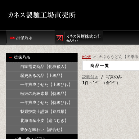
> 天ぷらうどん【冬季限
揖保乃糸
HOME
商品一覧
自家需要商品【化粧箱入】
歴史ある名品【上級品】
説明付き
/ 写真のみ
1件～1件 （全1件）
一年熟成させた【上級ひね】
極細の高級素麺【特級品】
一年熟成させた【特級ひね】
製麺技能士謹製【熟成麺】
北海道産小麦【縒つむぎ】
豊かな味わい【詰合せ】
バラエティギフト