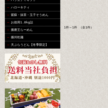
ハローキティ
紫蘇・抹茶・玉子そうめん
お徳用1.8kg詰
1件～1件 （全1件）
播磨王らーめん
播州乾麺
天ぷらうどん【冬季限定】