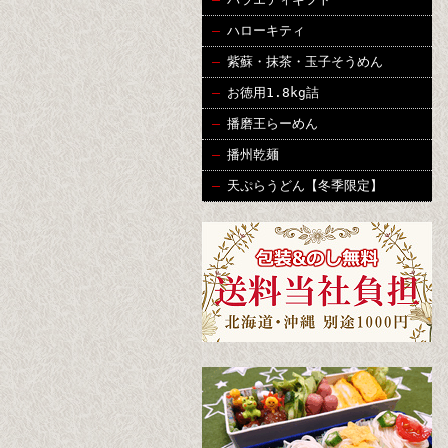
ハローキティ
紫蘇・抹茶・玉子そうめん
お徳用1.8kg詰
播磨王らーめん
播州乾麺
天ぷらうどん【冬季限定】