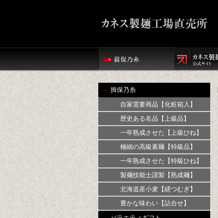
揖保乃糸
自家需要商品【化粧箱入】
歴史ある名品【上級品】
一年熟成させた【上級ひね】
極細の高級素麺【特級品】
一年熟成させた【特級ひね】
製麺技能士謹製【熟成麺】
北海道産小麦【縒つむぎ】
豊かな味わい【詰合せ】
バラエティギフト