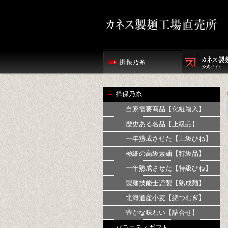
揖保乃糸
自家需要商品【化粧箱入】
歴史ある名品【上級品】
一年熟成させた【上級ひね】
極細の高級素麺【特級品】
一年熟成させた【特級ひね】
製麺技能士謹製【熟成麺】
北海道産小麦【縒つむぎ】
豊かな味わい【詰合せ】
バラエティギフト