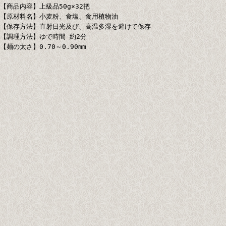
【商品内容】上級品50g×32把
【原材料名】小麦粉、食塩、食用植物油
【保存方法】直射日光及び、高温多湿を避けて保存
【調理方法】ゆで時間 約2分
【麺の太さ】0.70～0.90mm