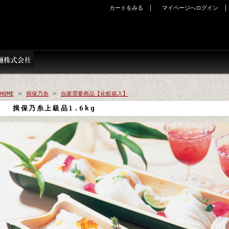
｜
カートをみる
マイページへログイン
>
>
HOME
揖保乃糸
自家需要商品【化粧箱入】
揖保乃糸上級品1.6kg