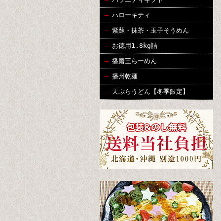
ハローキティ
紫蘇・抹茶・玉子そうめん
お徳用1.8kg詰
播磨王らーめん
播州乾麺
天ぷらうどん【冬季限定】