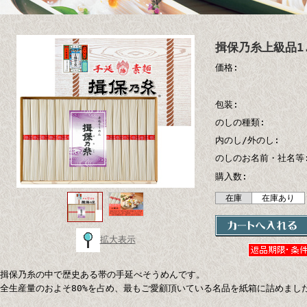
揖保乃糸上級品1.
価格:
包装:
のしの種類:
内のし/外のし:
のしのお名前・社名等
購入数:
在庫
在庫あり
拡大表示
揖保乃糸の中で歴史ある帯の手延べそうめんです。
全生産量のおよそ80%を占め、最もご愛顧頂いている名品を紙箱に詰めまし