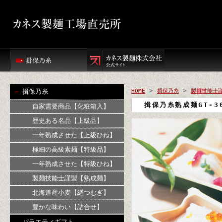
>
>
揖保乃糸
HOME
揖保乃糸
製麺技能士
揖保乃糸熟成麺GT-3
自家需要商品【化粧箱入】
歴史ある名品【上級品】
一年熟成させた【上級ひね】
極細の高級素麺【特級品】
一年熟成させた【特級ひね】
製麺技能士謹製【熟成麺】
北海道産小麦【縒つむぎ】
豊かな味わい【詰合せ】
バラエティギフト