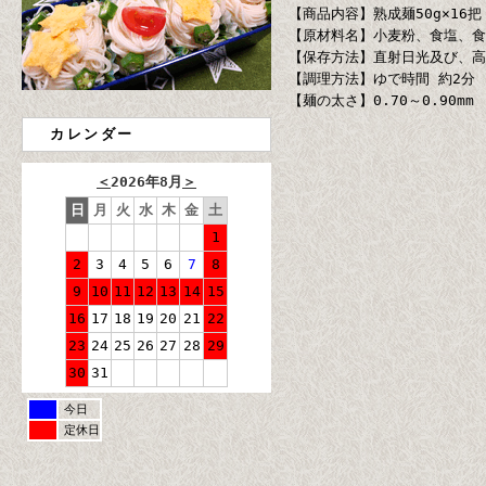
【商品内容】熟成麺50g×16把 
【原材料名】小麦粉、食塩、食
【保存方法】直射日光及び、高
【調理方法】ゆで時間 約2分
【麺の太さ】0.70～0.90mm
カレンダー
＜
2026年8月
＞
日
月
火
水
木
金
土
1
2
3
4
5
6
7
8
9
10
11
12
13
14
15
16
17
18
19
20
21
22
23
24
25
26
27
28
29
30
31
今日
定休日