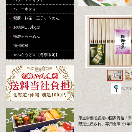
ハローキティ
紫蘇・抹茶・玉子そうめん
お徳用1.8kg詰
播磨王らーめん
播州乾麺
天ぷらうどん【冬季限定】
拡大
厚生労働省認定の国家資格「手
限定生産され、専用倉庫で1年