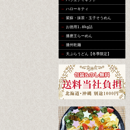
ハローキティ
紫蘇・抹茶・玉子そうめん
お徳用1.8kg詰
播磨王らーめん
播州乾麺
天ぷらうどん【冬季限定】