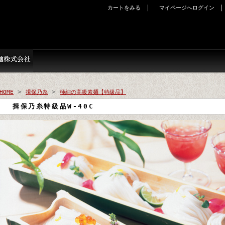
｜
カートをみる
マイページへログイン
>
>
HOME
揖保乃糸
極細の高級素麺【特級品】
揖保乃糸特級品W-40C