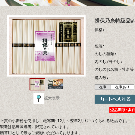
揖保乃糸特級品W-
価格:
包装:
のしの種類:
内のし/外のし:
のしのお名前・社名等
購入数:
在庫
在庫あり
拡大表示
上質の小麦粉を使用し、厳寒期(12月～翌年2月)につくられる絶品です。
製造は熟練製造者に限定されています。
贈答用として最もご愛顧いただいております。