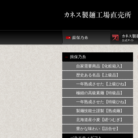
揖保乃糸
自家需要商品【化粧箱入】
歴史ある名品【上級品】
一年熟成させた【上級ひね】
極細の高級素麺【特級品】
一年熟成させた【特級ひね】
製麺技能士謹製【熟成麺】
北海道産小麦【縒つむぎ】
豊かな味わい【詰合せ】
バラエティギフト