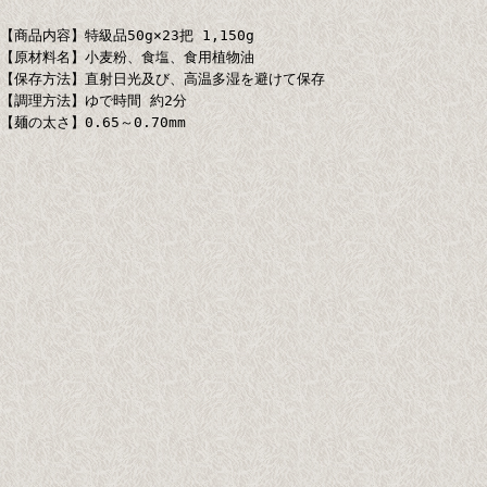
【商品内容】特級品50g×23把 1,150g
【原材料名】小麦粉、食塩、食用植物油
【保存方法】直射日光及び、高温多湿を避けて保存
【調理方法】ゆで時間 約2分
【麺の太さ】0.65～0.70mm